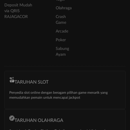
Deposit Mudah
Olahraga
via QRIS
RAJAGACOR
Crash
Game
Arcade
Poker
Sabung
Ayam
TARUHAN SLOT
Penyedia slot online dengan beragam pilihan game menarik yang
memudahkan pemain untuk mencapai jackpot
TARUHAN OLAHRAGA