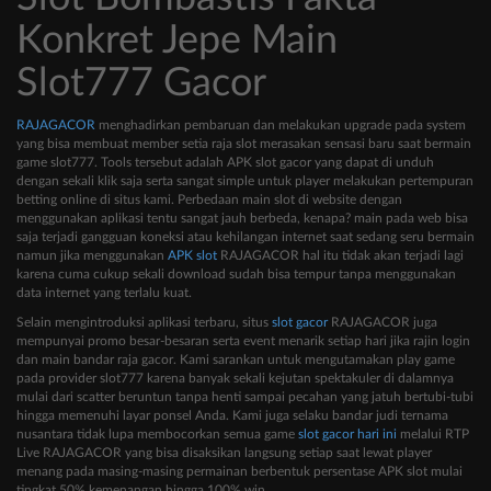
Konkret Jepe Main
Slot777 Gacor
RAJAGACOR
menghadirkan pembaruan dan melakukan upgrade pada system
yang bisa membuat member setia raja slot merasakan sensasi baru saat bermain
game slot777. Tools tersebut adalah APK slot gacor yang dapat di unduh
dengan sekali klik saja serta sangat simple untuk player melakukan pertempuran
betting online di situs kami. Perbedaan main slot di website dengan
menggunakan aplikasi tentu sangat jauh berbeda, kenapa? main pada web bisa
saja terjadi gangguan koneksi atau kehilangan internet saat sedang seru bermain
namun jika menggunakan
APK slot
RAJAGACOR hal itu tidak akan terjadi lagi
karena cuma cukup sekali download sudah bisa tempur tanpa menggunakan
data internet yang terlalu kuat.
Selain mengintroduksi aplikasi terbaru, situs
slot gacor
RAJAGACOR juga
mempunyai promo besar-besaran serta event menarik setiap hari jika rajin login
dan main bandar raja gacor. Kami sarankan untuk mengutamakan play game
pada provider slot777 karena banyak sekali kejutan spektakuler di dalamnya
mulai dari scatter beruntun tanpa henti sampai pecahan yang jatuh bertubi-tubi
hingga memenuhi layar ponsel Anda. Kami juga selaku bandar judi ternama
nusantara tidak lupa membocorkan semua game
slot gacor hari ini
melalui RTP
Live RAJAGACOR yang bisa disaksikan langsung setiap saat lewat player
menang pada masing-masing permainan berbentuk persentase APK slot mulai
tingkat 50% kemenangan hingga 100% win.