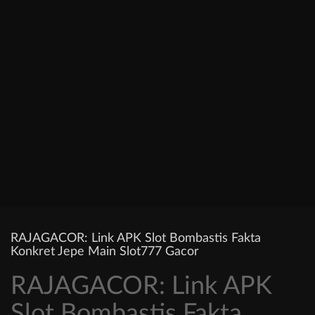
RAJAGACOR: Link APK Slot Bombastis Fakta
Konkret Jepe Main Slot777 Gacor
RAJAGACOR: Link APK
Slot Bombastis Fakta