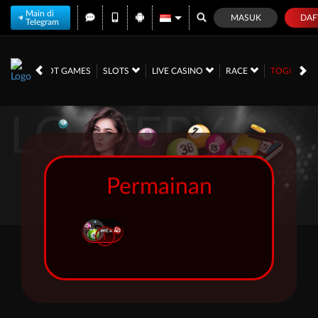
Main di
MASUK
DAF
Telegram
HOT GAMES
SLOTS
LIVE CASINO
RACE
TOGEL
Permainan
i