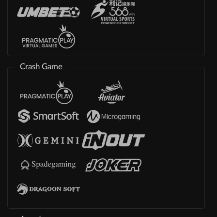
Crash Game