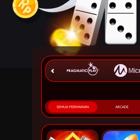
SEMUA PERMAINAN
ARCADE