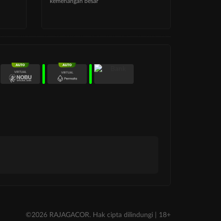
kemenangan besar
©2026 RAJAGACOR. Hak cipta dilindungi | 18+