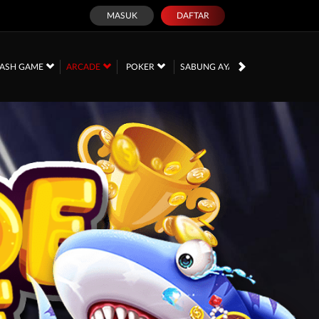
MASUK
DAFTAR
PROMOSI
ASH GAME
ARCADE
POKER
SABUNG AYAM