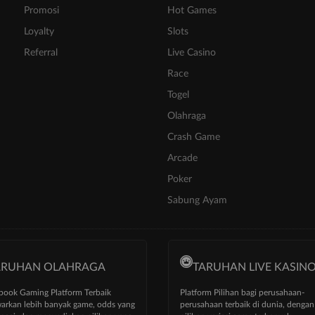
Promosi
Hot Games
Loyalty
Slots
Referral
Live Casino
Race
Togel
Olahraga
Crash Game
Arcade
Poker
Sabung Ayam
ARUHAN OLAHRAGA
TARUHAN LIVE KASIN
book Gaming Platform Terbaik
Platform Pilihan bagi perusahaan-
rkan lebih banyak game, odds yang
perusahaan terbaik di dunia, dengan