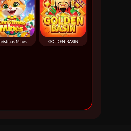
hristmas Mines
GOLDEN BASIN