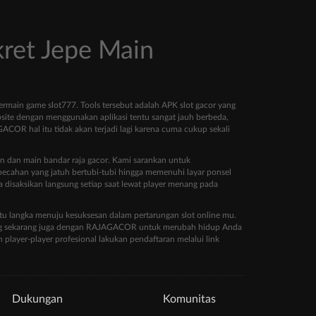
ret Jepe Main
main game slot777. Tools tersebut adalah APK slot gacor yang
ebsite dengan menggunakan aplikasi tentu sangat jauh berbeda,
COR hal itu tidak akan terjadi lagi karena cuma cukup sekali
n dan main bandar raja gacor. Kami sarankan untuk
pecahan yang jatuh bertubi-tubi hingga memenuhi layar ponsel
disaksikan langsung setiap saat lewat player menang pada
tu langka menuju kesuksesan dalam pertarungan slot online mu.
gabung sekarang juga dengan RAJAGACOR untuk merubah hidup Anda
layer-player profesional lakukan pendaftaran melalui link
Dukungan
Komunitas