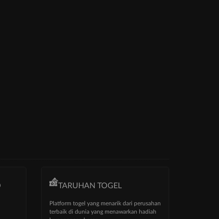
O
TARUHAN TOGEL
Platform togel yang menarik dari perusahan
terbaik di dunia yang menawarkan hadiah