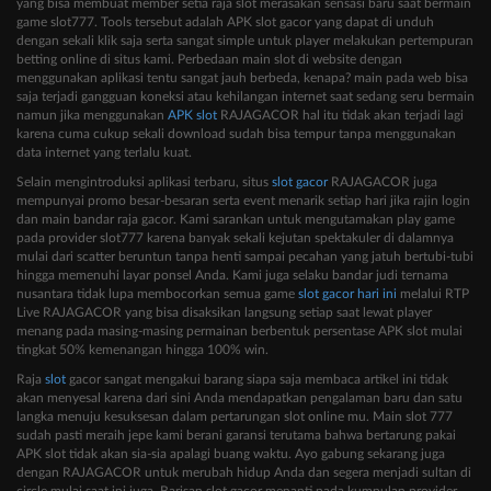
yang bisa membuat member setia raja slot merasakan sensasi baru saat bermain
game slot777. Tools tersebut adalah APK slot gacor yang dapat di unduh
dengan sekali klik saja serta sangat simple untuk player melakukan pertempuran
betting online di situs kami. Perbedaan main slot di website dengan
menggunakan aplikasi tentu sangat jauh berbeda, kenapa? main pada web bisa
saja terjadi gangguan koneksi atau kehilangan internet saat sedang seru bermain
namun jika menggunakan
APK slot
RAJAGACOR hal itu tidak akan terjadi lagi
karena cuma cukup sekali download sudah bisa tempur tanpa menggunakan
data internet yang terlalu kuat.
Selain mengintroduksi aplikasi terbaru, situs
slot gacor
RAJAGACOR juga
mempunyai promo besar-besaran serta event menarik setiap hari jika rajin login
dan main bandar raja gacor. Kami sarankan untuk mengutamakan play game
pada provider slot777 karena banyak sekali kejutan spektakuler di dalamnya
mulai dari scatter beruntun tanpa henti sampai pecahan yang jatuh bertubi-tubi
hingga memenuhi layar ponsel Anda. Kami juga selaku bandar judi ternama
nusantara tidak lupa membocorkan semua game
slot gacor hari ini
melalui RTP
Live RAJAGACOR yang bisa disaksikan langsung setiap saat lewat player
menang pada masing-masing permainan berbentuk persentase APK slot mulai
tingkat 50% kemenangan hingga 100% win.
Raja
slot
gacor sangat mengakui barang siapa saja membaca artikel ini tidak
akan menyesal karena dari sini Anda mendapatkan pengalaman baru dan satu
langka menuju kesuksesan dalam pertarungan slot online mu. Main slot 777
sudah pasti meraih jepe kami berani garansi terutama bahwa bertarung pakai
APK slot tidak akan sia-sia apalagi buang waktu. Ayo gabung sekarang juga
dengan RAJAGACOR untuk merubah hidup Anda dan segera menjadi sultan di