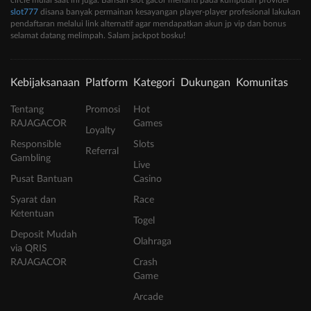
circle mulai saat ini juga. Barisan slot gacor menanti pada kumpulan provider
slot777
disana banyak permainan kesayangan player-player profesional lakukan
pendaftaran melalui link alternatif agar mendapatkan akun jp vip dan bonus
selamat datang melimpah. Salam jackpot bosku!
Kebijaksanaan
Platform
Kategori
Dukungan
Komunitas
Tentang
Promosi
Hot
RAJAGACOR
Games
Loyalty
Responsible
Slots
Referral
Gambling
Live
Pusat Bantuan
Casino
Syarat dan
Race
Ketentuan
Togel
Deposit Mudah
Olahraga
via QRIS
RAJAGACOR
Crash
Game
Arcade