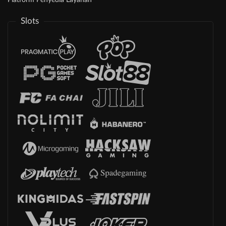
Platform Penyedia Layanan
Slots