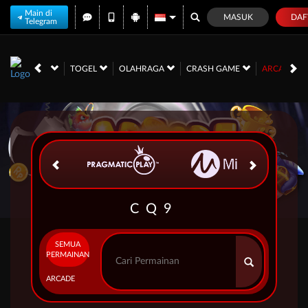
Main di
MASUK
DAF
Telegram
NO
RACE
TOGEL
OLAHRAGA
CRASH GAME
ARCADE
CQ9
SEMUA
PERMAINAN
ARCADE