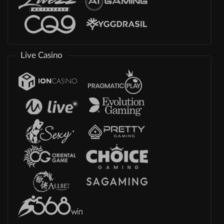
Live Casino