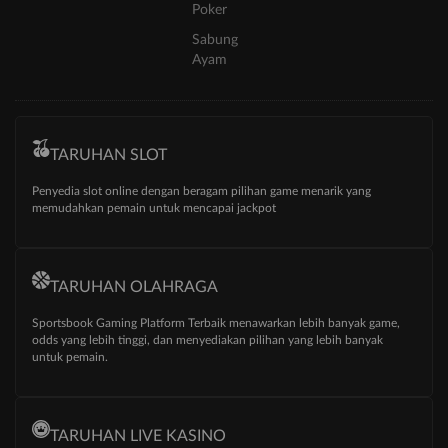
Poker
Sabung
Ayam
TARUHAN SLOT
Penyedia slot online dengan beragam pilihan game menarik yang
memudahkan pemain untuk mencapai jackpot
TARUHAN OLAHRAGA
Sportsbook Gaming Platform Terbaik menawarkan lebih banyak game,
odds yang lebih tinggi, dan menyediakan pilihan yang lebih banyak
untuk pemain.
TARUHAN LIVE KASINO